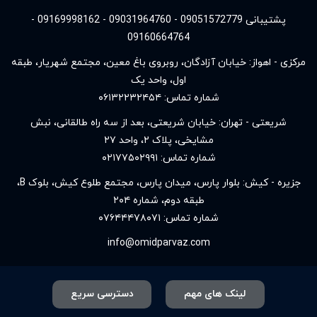
پشتیبانی 09051572779 - 09031964760 - 09169998162 -
09160664764
مرکزی - اهواز: خیابان آزادگان، روبروی باغ معین، مجتمع شهریار، طبقه
اول، واحد یک
شماره تماس:
۰۶۱۳۲۲۳۲۴۵۴
شریعتی - تهران: خیابان شریعتی، بعد از سه راه طالقانی، نبش
مشایخی، پلاک ۲، واحد ۲۷
شماره تماس:
۰۲۱۷۷۵۰۲۹۹۱
جزیره - کیش: بلوار پارس، میدان پارس، مجتمع طلوع کیش، بلوک B،
طبقه دوم، شماره ۲۰۴
شماره تماس:
۰۷۶۴۴۴۷۸۰۷۱
info@omidparvaz.com
لینک های مهم
دسترسی سریع