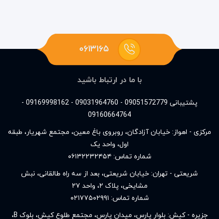
۰۶۱۳۱۶۵
با ما در ارتباط باشید
پشتیبانی 09051572779 - 09031964760 - 09169998162 -
09160664764
مرکزی - اهواز: خیابان آزادگان، روبروی باغ معین، مجتمع شهریار، طبقه
اول، واحد یک
شماره تماس:
۰۶۱۳۲۲۳۲۴۵۴
شریعتی - تهران: خیابان شریعتی، بعد از سه راه طالقانی، نبش
مشایخی، پلاک ۲، واحد ۲۷
شماره تماس:
۰۲۱۷۷۵۰۲۹۹۱
جزیره - کیش: بلوار پارس، میدان پارس، مجتمع طلوع کیش، بلوک B،