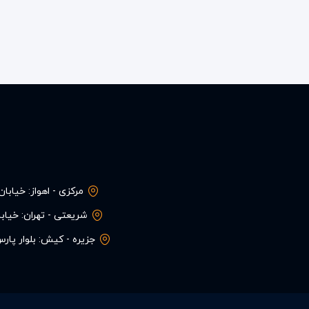
مرکزی - اهواز: خیاب
شریعتی - تهران: خیابان 
جزیره - کیش: بلوار پارس، میدا