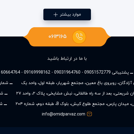
موارد بیشتر
۰۶۱۳۱۶۵
با ما در ارتباط باشید
پشتیبانی 09051572779 - 09031964760 - 09169998162 - 09160664764
ان آزادگان، روبروی باغ معین، مجتمع شهریار، طبقه اول، واحد یک
شماره
شریعتی، بعد از سه راه طالقانی، نبش مشایخی، پلاک ۲، واحد ۲۷
شم
ن پارس، مجتمع طلوع کیش، بلوک B، طبقه دوم، شماره ۲۰۴
شم
info@omidparvaz.com