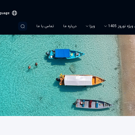
guage
یژه نوروز 1405
ویزا
درباره ما
تماس با ما