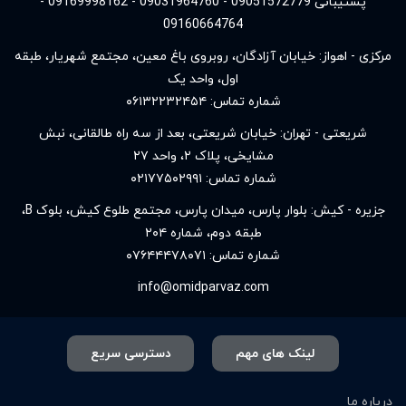
پشتیبانی 09051572779 - 09031964760 - 09169998162 -
09160664764
مرکزی - اهواز: خیابان آزادگان، روبروی باغ معین، مجتمع شهریار، طبقه
اول، واحد یک
شماره تماس:
۰۶۱۳۲۲۳۲۴۵۴
شریعتی - تهران: خیابان شریعتی، بعد از سه راه طالقانی، نبش
مشایخی، پلاک ۲، واحد ۲۷
شماره تماس:
۰۲۱۷۷۵۰۲۹۹۱
جزیره - کیش: بلوار پارس، میدان پارس، مجتمع طلوع کیش، بلوک B،
طبقه دوم، شماره ۲۰۴
شماره تماس:
۰۷۶۴۴۴۷۸۰۷۱
info@omidparvaz.com
لینک های مهم
دسترسی سریع
درباره ما