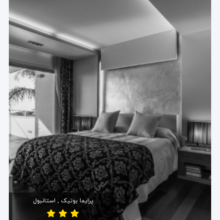
پرایما بوتیک , استانبول