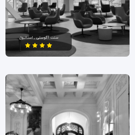
سنت آگوستی , استانبول