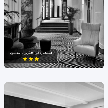
الکساندره فیرا کانگرس , استانبول